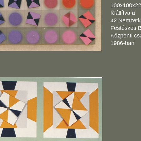
100x100x2
Kiállítva a
42.Nemzetkö
Festészeti 
Központi c
1986-ban