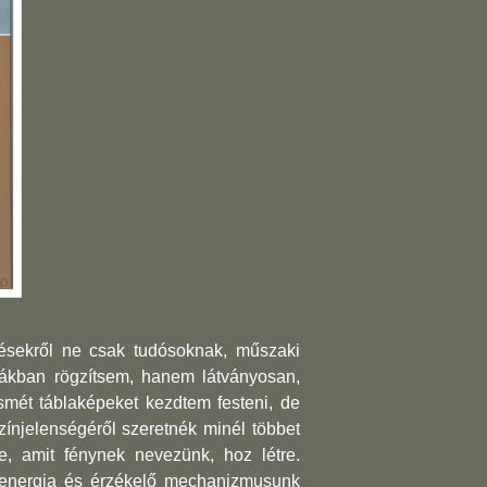
ések­ről ne csak tudósoknak, műszaki
ákban rögzítsem, ha­nem látványosan,
smét táblaképeket kezdtem festeni, de
njelenségéről szeretnék minél többet
e, amit fénynek nevezünk, hoz létre.
ó energia és érzékelő mechanizmusunk