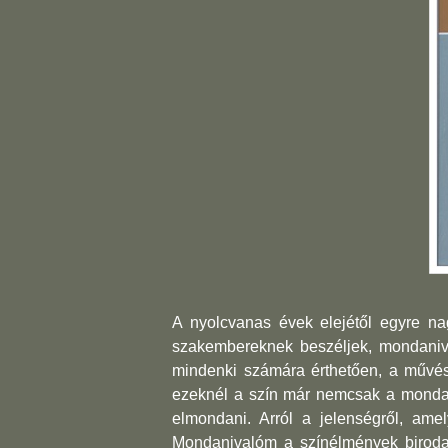
A nyolcvanas évek elejétől egyre na
szakembereknek beszéljek, mondaniva
mindenki számára érthetően, a művész
ezeknél a szín már nemcsak a mon­da
elmondani. Arról a jelenségről, ame
Mondanivalóm a színélmények birodal