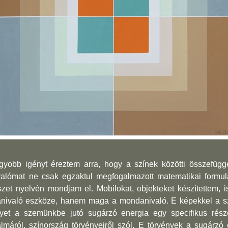
gyobb igényt éreztem arra, hogy a színek közötti összefügg
lómat ne csak egzaktul megfo­galmazott matematikai formul
et nyelvén mondjam el. Mobilokat, objekteket készítettem, i
nivaló eszköze, hanem maga a mondanivaló. E képekkel a szí
lyet a szemünk­be jutó sugárzó energia egy specifikus rész
máról, színország törvényeiről szól. E törvények a sugárz