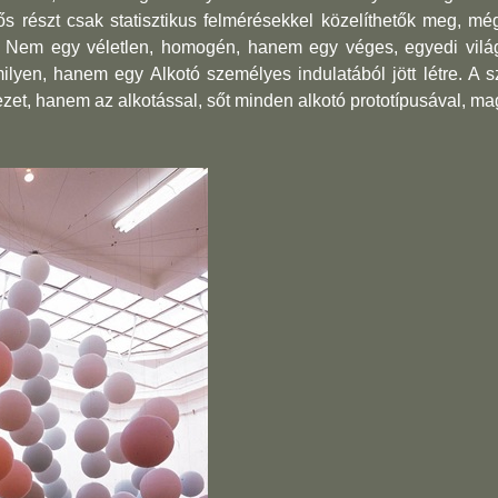
s részt csak statisztikus felmérésekkel köze­líthetők meg, m
l. Nem egy véletlen, homogén, hanem egy véges, egyedi vilá
yen, hanem egy Alkotó személyes indulatából jött létre. A 
zet, hanem az alkotással, sőt minden alkotó prototípusával, ma