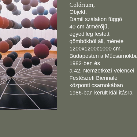
Colórium,
Objekt.
Damil szálakon függő
40 cm átmérőjű,
egyedileg festett
gömbökből áll, mérete
1200x1200c1000 cm.
Budapesten a Műcsarnokb
1982-ben és
a 42. Nemzetközi Velencei
Festészeti Biennale
központi csarnokában
1986-ban került kiállításra