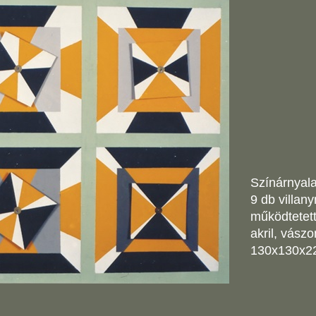
Színárnyala
9 db villan
működtetett
akril, vászo
130x130x2