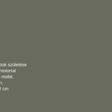
tok születése
ymotorral
 mobil,
n,
2 cm