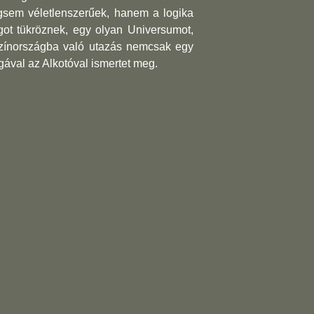
égsem véletlenszerűek, hanem a logika
got tükröznek, egy olyan Universumot,
színor­szágba való utazás nemcsak egy
gával az Alkotóval ismertet meg.