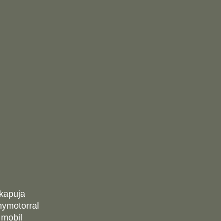
kapuja
nymotorral
 mobil