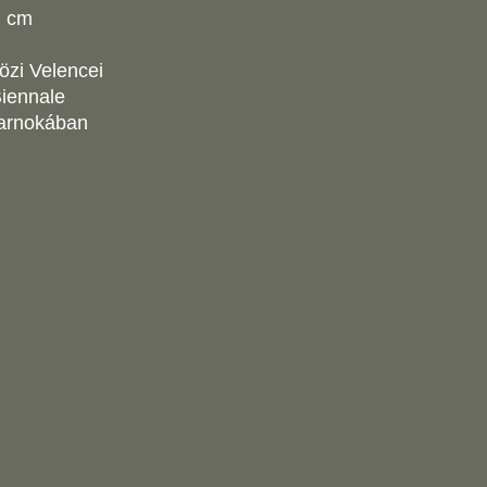
2 cm
zi Velencei
Biennale
sarnokában